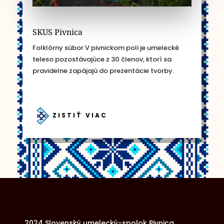
SKUS Pivnica
Folklórny súbor V pivnickom poli je umelecké
teleso pozostávajúce z 30 členov, ktorí sa
pravidelne zapájajú do prezentácie tvorby.
ZISTIŤ VIAC
2024 Slovenský umelecký-spolok Pivnica.