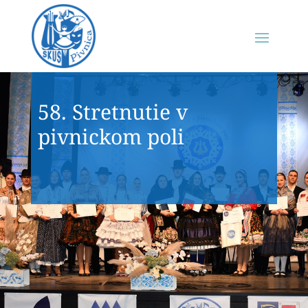
58. Stretnutie v
pivnickom poli