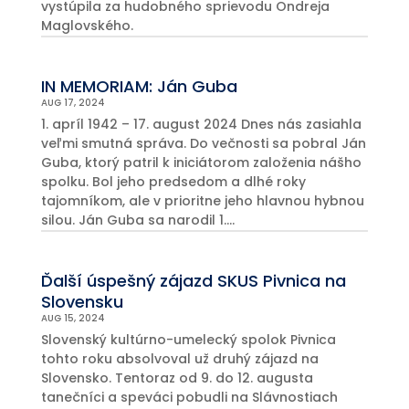
vystúpila za hudobného sprievodu Ondreja
Maglovského.
IN MEMORIAM: Ján Guba
AUG 17, 2024
1. apríl 1942 – 17. august 2024 Dnes nás zasiahla
veľmi smutná správa. Do večnosti sa pobral Ján
Guba, ktorý patril k iniciátorom založenia nášho
spolku. Bol jeho predsedom a dlhé roky
tajomníkom, ale v prioritne jeho hlavnou hybnou
silou. Ján Guba sa narodil 1....
Ďalší úspešný zájazd SKUS Pivnica na
Slovensku
AUG 15, 2024
Slovenský kultúrno-umelecký spolok Pivnica
tohto roku absolvoval už druhý zájazd na
Slovensko. Tentoraz od 9. do 12. augusta
tanečníci a speváci pobudli na Slávnostiach