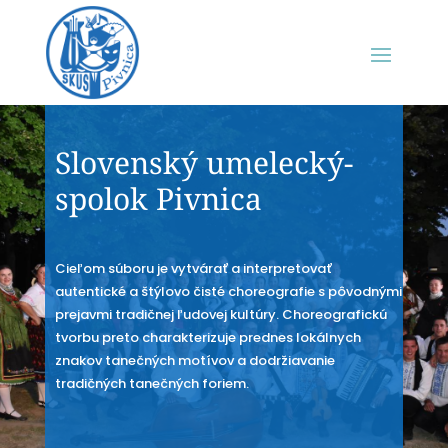
Slovenský umelecký-
spolok Pivnica
Cieľom súboru je vytvárať a interpretovať
autentické a štýlovo čisté choreografie s pôvodnými
prejavmi tradičnej ľudovej kultúry. Choreografickú
tvorbu preto charakterizuje prednes lokálnych
znakov tanečných motívov a dodržiavanie
tradičných tanečných foriem.