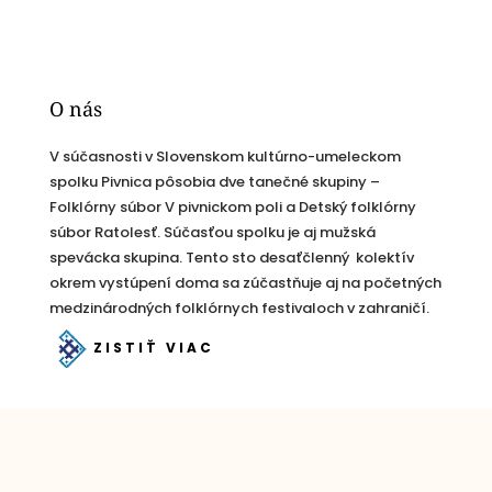
O nás
V súčasnosti v Slovenskom kultúrno-umeleckom
spolku Pivnica pôsobia dve tanečné skupiny –
Folklórny súbor V pivnickom poli a Detský folklórny
súbor Ratolesť. Súčasťou spolku je aj mužská
spevácka skupina. Tento sto desaťčlenný kolektív
okrem vystúpení doma sa zúčastňuje aj na početných
medzinárodných folklórnych festivaloch v zahraničí.
ZISTIŤ VIAC