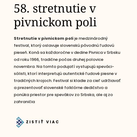
58. stretnutie v
pivnickom poli
Stretnutie v pivnickom poli
je medzinárodný
festival, ktorý oslavuje slovenskú pôvodnú ľudovú
pieseň. Koná sa každoročne v dedine Pivnica v Srbsku
od roku 1966, tradične počas druhej polovice
novembra. Na tomto podujatí vystupujú speváci-
sólisti, ktorí interpretujú autentické ľudové piesne v
tradičných krojoch. Festival si kladie za cieľ udržiavať
a prezentovať slovenské folklórne dedičstvo a
ponúka priestor pre spevákov zo Srbska, ale aj zo
zahraničia​
ZISTIŤ VIAC